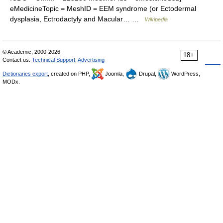
eMedicineTopic = MeshID = EEM syndrome (or Ectodermal
dysplasia, Ectrodactyly and Macular… …
Wikipedia
© Academic, 2000-2026
18+
Contact us:
Technical Support
,
Advertising
Dictionaries export
, created on PHP,
Joomla,
Drupal,
WordPress,
MODx.