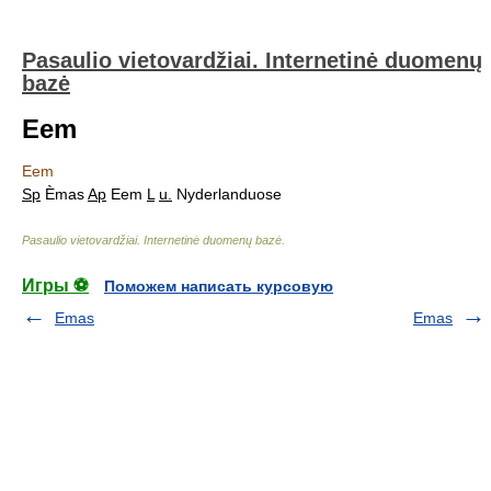
Pasaulio vietovardžiai. Internetinė duomenų
bazė
Eem
Eem
Sp
Èmas
Ap
Eem
L
u.
Nyderlanduose
Pasaulio vietovardžiai. Internetinė duomenų bazė
.
Игры ⚽
Поможем написать курсовую
Emas
Emas