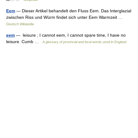
Eem
— Dieser Artikel behandelt den Fluss Eem. Das Interglazial
zwischen Riss und Würm findet sich unter Eem Warmzeit …
Deutsch Wikipedia
eem
— leisure ; I cannot eem, I cannot spare time, I have no
leisure. Cumb …
A glossary of provincial and local words used in England