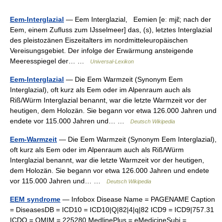
Eem-Interglazial
— Eem Interglazial, Eemien [eː mjɛ̃; nach der
Eem, einem Zufluss zum IJsselmeer] das, (s), letztes Interglazial
des pleistozänen Eiszeitalters im nordmitteleuropäischen
Vereisungsgebiet. Der infolge der Erwärmung ansteigende
Meeresspiegel der… …
Universal-Lexikon
Eem-Interglazial
— Die Eem Warmzeit (Synonym Eem
Interglazial), oft kurz als Eem oder im Alpenraum auch als
Riß/Würm Interglazial benannt, war die letzte Warmzeit vor der
heutigen, dem Holozän. Sie begann vor etwa 126.000 Jahren und
endete vor 115.000 Jahren und… …
Deutsch Wikipedia
Eem-Warmzeit
— Die Eem Warmzeit (Synonym Eem Interglazial),
oft kurz als Eem oder im Alpenraum auch als Riß/Würm
Interglazial benannt, war die letzte Warmzeit vor der heutigen,
dem Holozän. Sie begann vor etwa 126.000 Jahren und endete
vor 115.000 Jahren und… …
Deutsch Wikipedia
EEM syndrome
— Infobox Disease Name = PAGENAME Caption
= DiseasesDB = ICD10 = ICD10|Q|82|4|q|82 ICD9 = ICD9|757.31
ICDO = OMIM = 225280 MedlinePlus = eMedicineSubj =