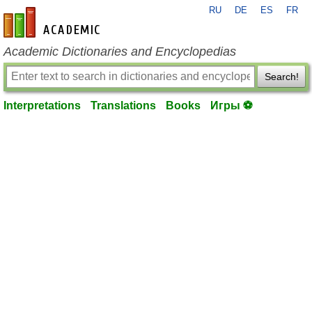
RU
DE
ES
FR
en-academic.com
Academic Dictionaries and Encyclopedias
Search!
Interpretations
Translations
Books
Игры ⚽