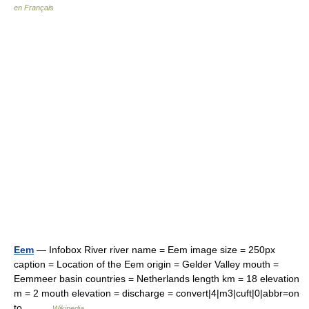
en Français
Eem
— Infobox River river name = Eem image size = 250px
caption = Location of the Eem origin = Gelder Valley mouth =
Eemmeer basin countries = Netherlands length km = 18 elevation
m = 2 mouth elevation = discharge = convert|4|m3|cuft|0|abbr=on
to… …
Wikipedia